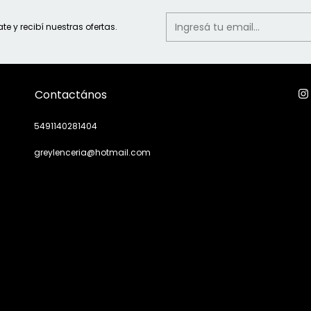
ate y recibí nuestras ofertas.
Contactános
5491140281404
greylenceria@hotmail.com