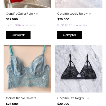
Corpiño Zaira Rojo - ☆
Corpiño Lovely Rojo - ☆
$27.500
$20.000
3
x
$9.166,67
sin interés
3
x
$6.666,67
sin interés
Comprar
Comprar
Corset Nicole Celeste
Corpiño Lexi Negro - ☆
$27.500
$20.000