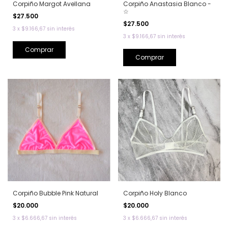
Corpiño Margot Avellana
Corpiño Anastasia Blanco -
☆
$27.500
$27.500
3
x
$9.166,67
sin interés
3
x
$9.166,67
sin interés
Comprar
Comprar
Corpiño Bubble Pink Natural
Corpiño Holy Blanco
$20.000
$20.000
3
x
$6.666,67
sin interés
3
x
$6.666,67
sin interés