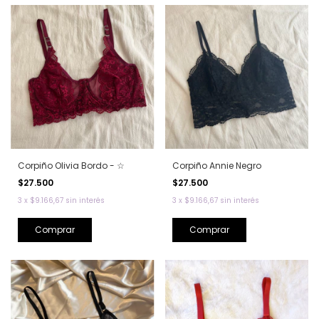
Corpiño Olivia Bordo - ☆
Corpiño Annie Negro
$27.500
$27.500
3
x
$9.166,67
sin interés
3
x
$9.166,67
sin interés
Comprar
Comprar