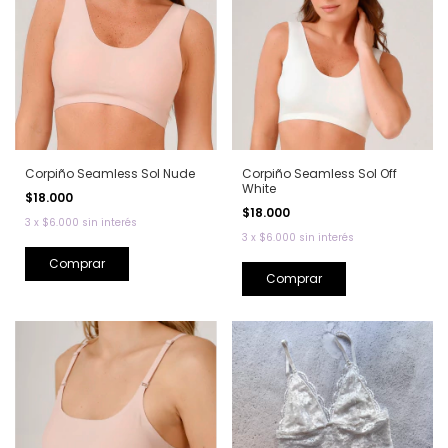
Corpiño Seamless Sol Nude
Corpiño Seamless Sol Off
White
$18.000
$18.000
3
x
$6.000
sin interés
3
x
$6.000
sin interés
Comprar
Comprar