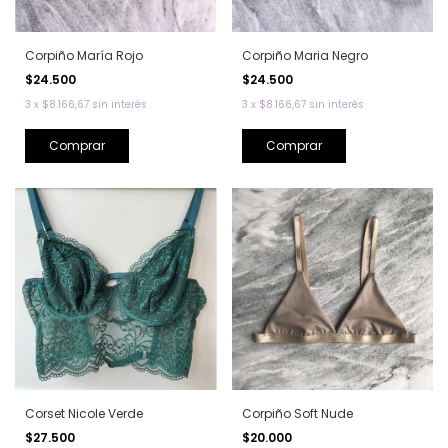
Corpiño María Rojo
Corpiño Maria Negro
$24.500
$24.500
3
x
$8.166,67
sin interés
3
x
$8.166,67
sin interés
Comprar
Comprar
Corset Nicole Verde
Corpiño Soft Nude
$27.500
$20.000