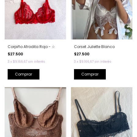
Corpiño Afrodita Rojo - ☆
Corset Juliette Blanco
$27.500
$27.500
3
x
$9.166,67
sin interés
3
x
$9.166,67
sin interés
Comprar
Comprar