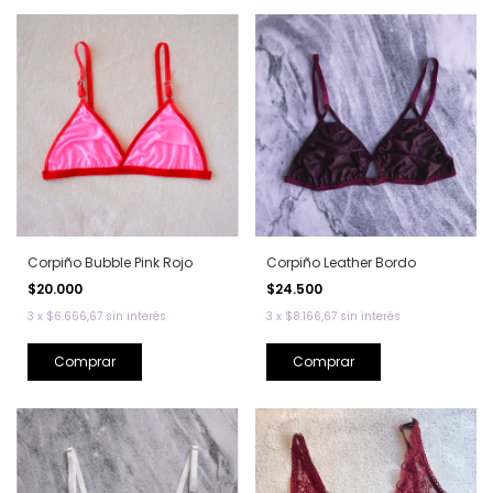
Corpiño Bubble Pink Rojo
Corpiño Leather Bordo
$20.000
$24.500
3
x
$6.666,67
sin interés
3
x
$8.166,67
sin interés
Comprar
Comprar