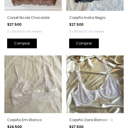
Corset Nicole Chocolate
Corpiño Indira Negro
$27.500
$27.500
3
x
$9.166,67
sin interés
3
x
$9.166,67
sin interés
Comprar
Comprar
Corpiño Emi Blanco
Corpiño Zaira Blanco - ☆
$24.500
$27.500