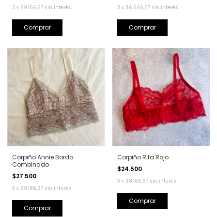
3
x
$9.166,67
sin interés
3
x
$6.666,67
sin interés
Comprar
Comprar
Corpiño Annie Bordo
Corpiño Rita Rojo
Combinado
$24.500
$27.500
3
x
$8.166,67
sin interés
3
x
$9.166,67
sin interés
Comprar
Comprar