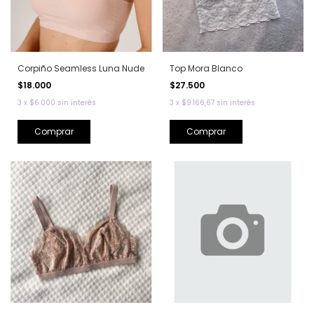
Corpiño Seamless Luna Nude
Top Mora Blanco
$18.000
$27.500
3
x
$6.000
sin interés
3
x
$9.166,67
sin interés
Comprar
Comprar