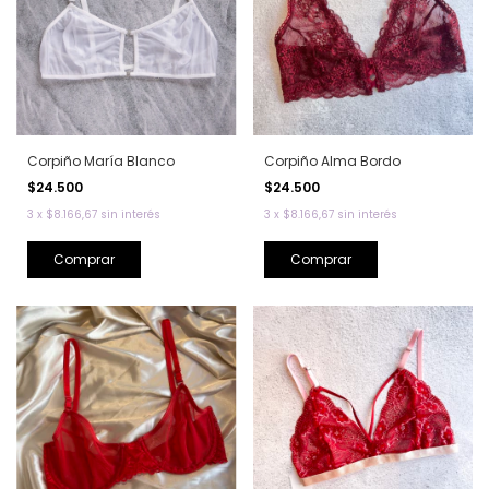
Corpiño María Blanco
Corpiño Alma Bordo
$24.500
$24.500
3
x
$8.166,67
sin interés
3
x
$8.166,67
sin interés
Comprar
Comprar