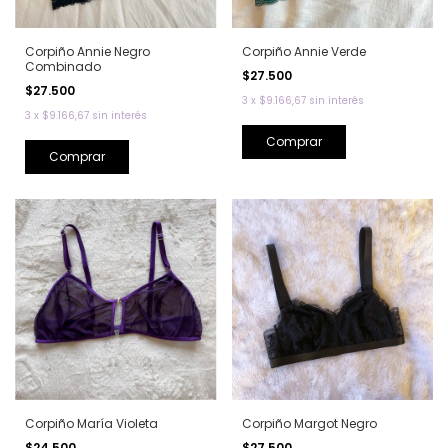
Corpiño Annie Negro
Corpiño Annie Verde
Combinado
$27.500
$27.500
3
x
$9.166,67
sin interés
3
x
$9.166,67
sin interés
Comprar
Comprar
Corpiño María Violeta
Corpiño Margot Negro
$24.500
$27.500