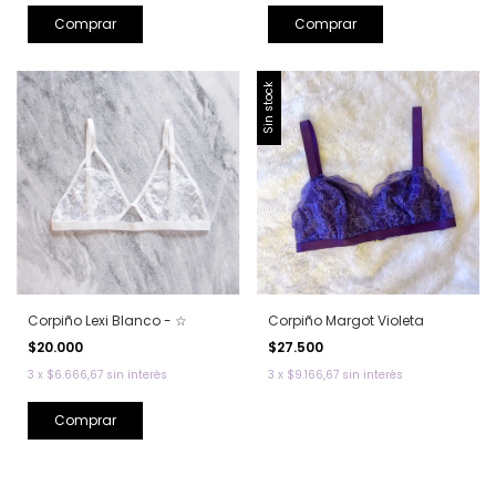
Comprar
Comprar
Sin stock
Corpiño Lexi Blanco - ☆
Corpiño Margot Violeta
$20.000
$27.500
3
x
$6.666,67
sin interés
3
x
$9.166,67
sin interés
Comprar