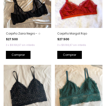
Corpiño Zaira Negro - ☆
Corpiño Margot Rojo
$27.500
$27.500
3
x
$9.166,67
sin interés
3
x
$9.166,67
sin interés
Comprar
Comprar