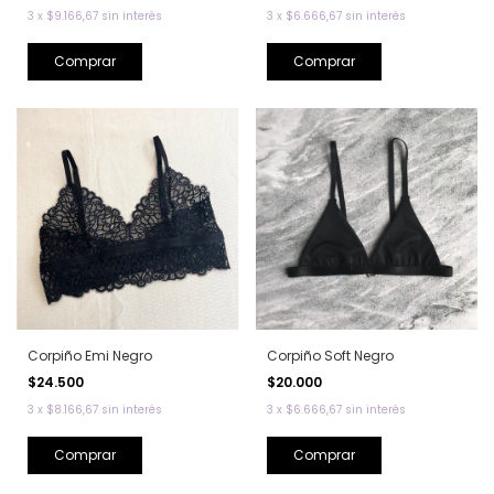
3
x
$9.166,67
sin interés
3
x
$6.666,67
sin interés
Comprar
Comprar
Corpiño Emi Negro
Corpiño Soft Negro
$24.500
$20.000
3
x
$8.166,67
sin interés
3
x
$6.666,67
sin interés
Comprar
Comprar