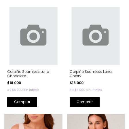
Corpiño Seamless Luna
Corpiño Seamless Luna
Chocolate
Cherry
$18.000
$18.000
3
x
$6.000
sin interés
3
x
$6.000
sin interés
Comprar
Comprar