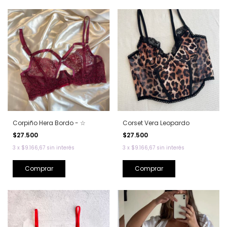
Corpiño Hera Bordo - ☆
Corset Vera Leopardo
$27.500
$27.500
3
x
$9.166,67
sin interés
3
x
$9.166,67
sin interés
Comprar
Comprar