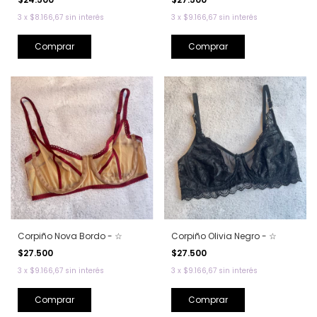
3
x
$8.166,67
sin interés
3
x
$9.166,67
sin interés
Comprar
Comprar
Corpiño Nova Bordo - ☆
Corpiño Olivia Negro - ☆
$27.500
$27.500
3
x
$9.166,67
sin interés
3
x
$9.166,67
sin interés
Comprar
Comprar