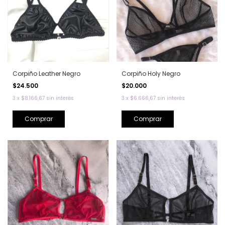
Corpiño Leather Negro
Corpiño Holy Negro
$24.500
$20.000
3
x
$8.166,67
sin interés
3
x
$6.666,67
sin interés
Comprar
Comprar