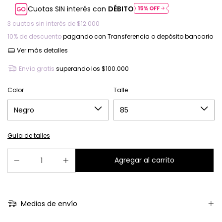
Cuotas SIN interés con
DÉBITO
3
cuotas sin interés de
$12.000
10% de descuento
pagando con Transferencia o depósito bancario
Ver más detalles
Envío gratis
superando los
$100.000
Color
Talle
Guía de talles
Medios de envío