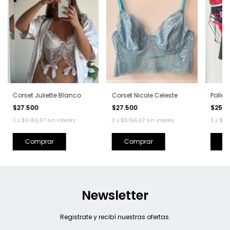
Corset Juliette Blanco
Corset Nicole Celeste
Poller
$27.500
$27.500
$25.0
3
x
$9.166,67
sin interés
3
x
$9.166,67
sin interés
3
x
$8.
Comprar
Comprar
C
Newsletter
Registrate y recibí nuestras ofertas.